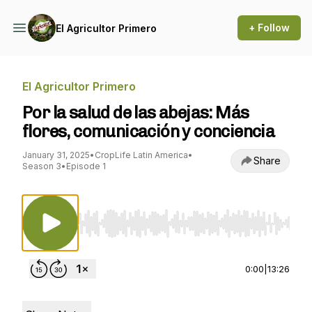
+ Follow
El Agricultor Primero
El Agricultor Primero
Por la salud de las abejas: Más
flores, comunicación y conciencia
January 31, 2025
•
CropLife Latin America
•
Share
Season 3
•
Episode 1
Use Left/Right to seek, Home/End to jump to st
0:00
|
13:26