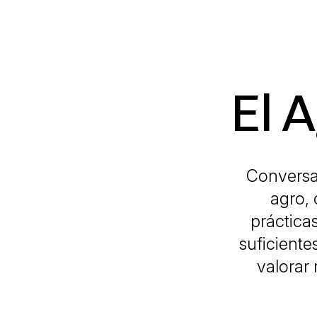
El 
Conversac
agro, 
práctica
suficient
valorar 