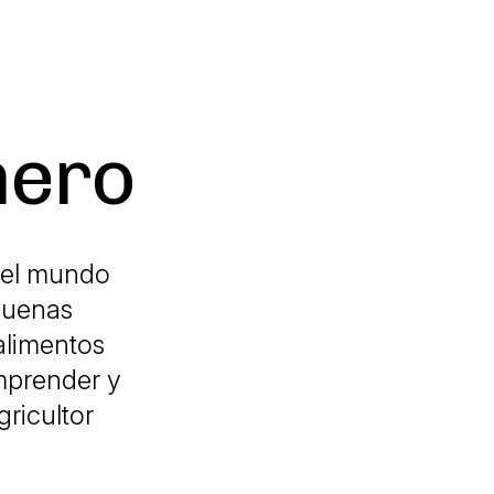
mero
 del mundo
 buenas
alimentos
mprender y
gricultor